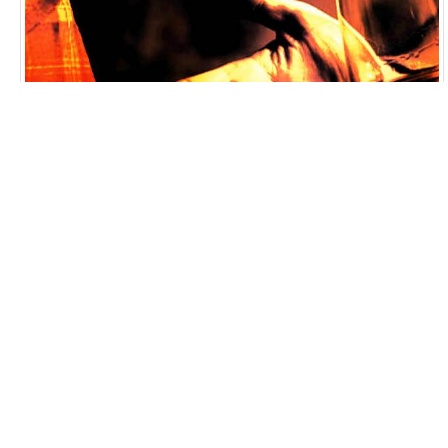
L’
Ecosse est le premier producteur mondial de whisky
dans le monde. Whisky, whiskey, Scotch whisky, Irish
whisky, bourbon, rye…, ces multiples appellations désignent
des alcools qui diffèrent par le goût, la méthode de
fabrication, l’origine géographique et les traditions locales.