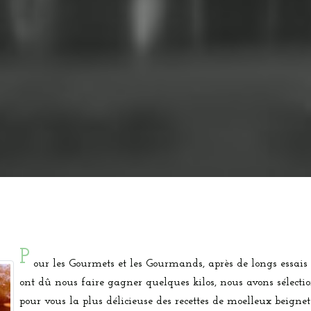
P
our les Gourmets et les Gourmands, après de longs essais
ont dû nous faire gagner quelques kilos, nous avons sélecti
pour vous la plus délicieuse des recettes de moelleux beignet