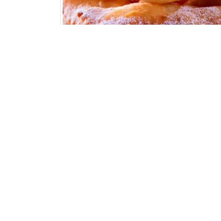
Liste des ingrédients 
(environ 40 pièces)
350 g de farine
50 g de beurre fondu