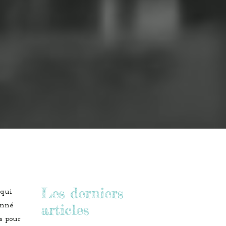
Les derniers
 qui
onné
articles
s pour