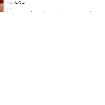
Mardi-Gras…
C
omme tous les ans, le carnaval revient continuellement, 
avant le printemps, haut en couleurs, en déguisements et…
beignets ! Sa célébration est ancrée dans nos traditions. Et d
notre bon vieux pays, quand on parle de traditions, nos spéci
culinaires ne sont souvent pas très loin !
Q
uand vient le carnaval, nos tables se remplissent de bei
Savez-vous d’où cela vient ? Pendant que vous y réfléchissez
vous donnons notre recette.
pour de moelleux Beignets: